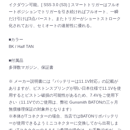
イクダウン可能。[ SSS 3.0 (S3) ] スマートトリガーはフルオ
ートポジションでトリガーを引き続ければフルオート、一瞬
だけ引けば3点バースト。またトリガーがショートストローク
化されており、セミオートの速射性に優れる。
■カラー
BK / Half TAN
■付属品
多弾数マガジン、保証書
※ メーカー説明書には『バッテリーは11.1V対応』の記載が
ありますが、ピストンスプリングが弱い日本仕様で11.1Vを使
用するとピストン破損の可能性があるため、7.4Vをご使用下
さい（11.1Vでのご使用は、弊社 Gunsmith BATONの三ヶ月
無償修理保証の対象外となります）
※本体がTコネクターの場合、当店ではBATONリポバッテリ
ーが使用できるようミニコネクターに交換してから出荷しま
す（Tコネクターのままをご希望の場合は、お手数ですが、ご