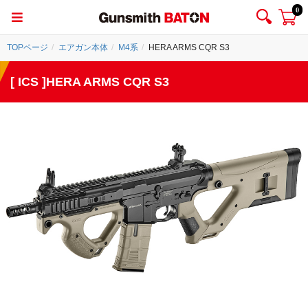
0
TOPページ
エアガン本体
M4系
HERA ARMS CQR S3
[ ICS ]HERA ARMS CQR S3