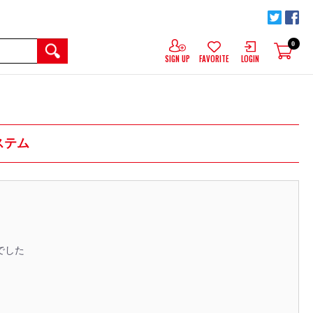
0
SIGN UP
FAVORITE
LOGIN
グステム
でした