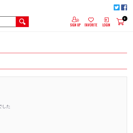
0
SIGN UP
FAVORITE
LOGIN
でした