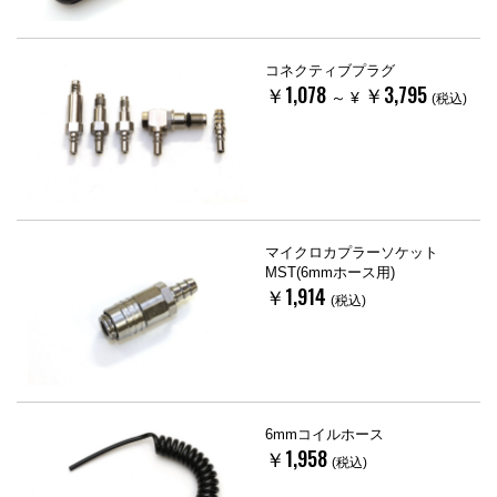
コネクティブプラグ
￥1,078
￥3,795
～
¥
(税込)
マイクロカプラーソケット
MST(6mmホース用)
￥1,914
(税込)
6mmコイルホース
￥1,958
(税込)