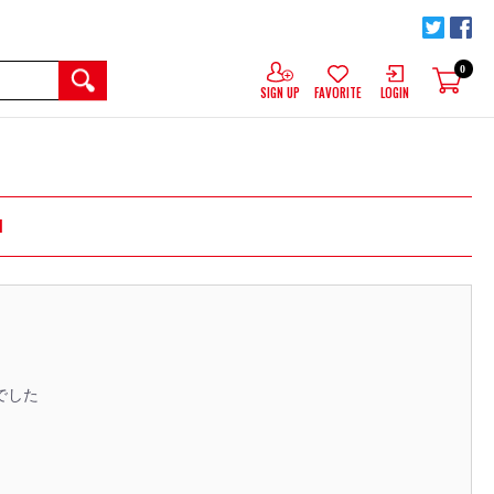
0
SIGN UP
FAVORITE
LOGIN
M
でした