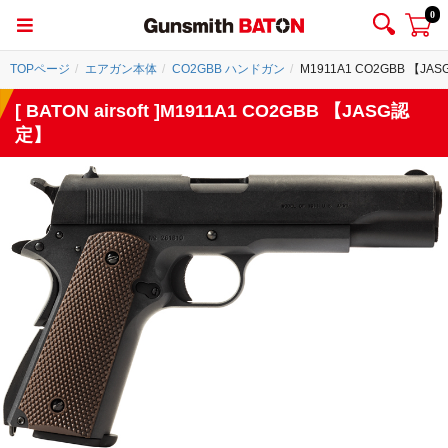
0
TOPページ
エアガン本体
CO2GBB ハンドガン
M1911A1 CO2GBB 【JA
[ BATON airsoft ]M1911A1 CO2GBB 【JASG認
定】