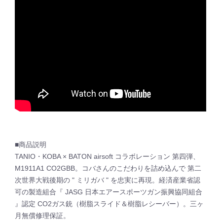
■商品説明
TANIO・KOBA × BATON airsoft コラボレーション 第四弾、
M1911A1 CO2GBB。コバさんのこだわりを詰め込んで 第二
次世界大戦後期の " ミリガバ " を忠実に再現。経済産業省認
可の製造組合『 JASG 日本エアースポーツガン振興協同組合
』認定 CO2ガス銃（樹脂スライド＆樹脂レシーバー）。三ヶ
月無償修理保証。