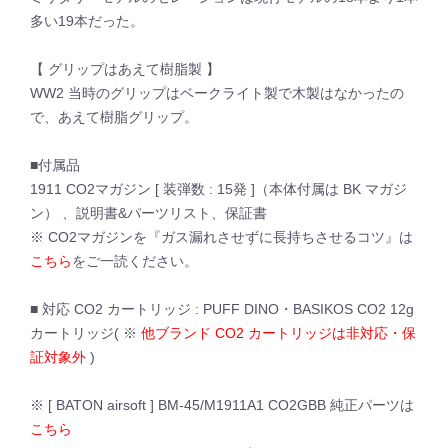
多い19本だった。
【 グリップはあえて樹脂製 】
WW2 当時のグリップはベークライト製で木製はなかったの
で、あえて樹脂グリップ。
■付属品
1911 CO2マガジン [ 装弾数 : 15発 ]（本体付属は BK マガジ
ン） 、説明書&パーツリスト、保証書
※ CO2マガジンを『ガス漏れさせずに長持ちさせるコツ』は
こちら
をご一読ください。
■ 対応 CO2 カートリッジ : PUFF DINO・BASIKOS CO2 12g
カートリッジ( ※
他ブランド CO2 カートリッジは非対応・保
証対象外
)
※ [ BATON airsoft ] BM-45/M1911A1 CO2GBB 純正パーツは
こちら