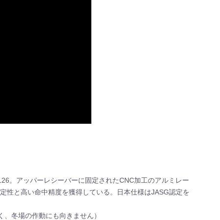
-126。アッパーレシーバーに固定されたCNC加工のアルミレー
定性と高い命中精度を獲得している。日本仕様はJASG認定を
く、冬場の作動にも向きません）