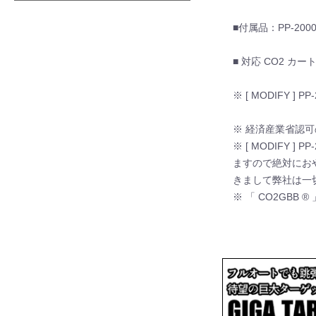
■付属品：PP-20
■ 対応 CO2 カート
※ [ MODIFY ] P
※ 経済産業省認可
※ [ MODIFY 
ますので絶対におやめく
きまして弊社は一
※ 「 CO2GBB