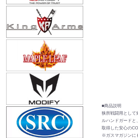
■商品説明
狭所戦闘用として短
ルハンドガードと
取得した安心のC
※ガスマガジンに