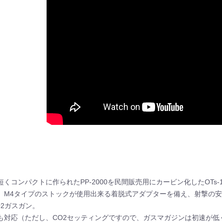
くコンパクトに作られたPP-2000を民間販売用にカービン化したOTs
、M4タイプのストックが使用出来る着脱式アダプターを備え、射撃の安
O2ガスガン。
も対応（ただし、CO2セッティングですので、ガスマガジンは初速が低